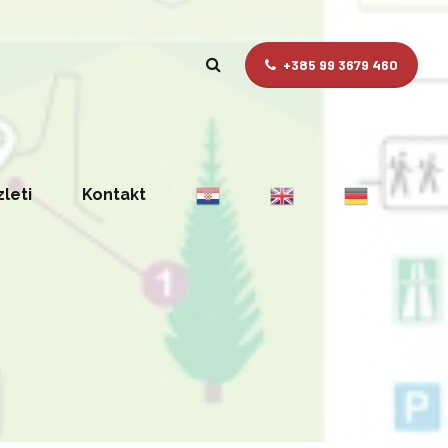
+385 99 3679 460
zleti
Kontakt