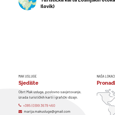
Ilovik)
MAK USLUGE
NAŠA LOKAC
Sjedište
Pronađi
Obrt Mak usluge, poslovno savjetovanje,
izrada turističkih karti i grafički dizajn.
+385 (0)99 3679 460
marija.makusluge@gmail.com