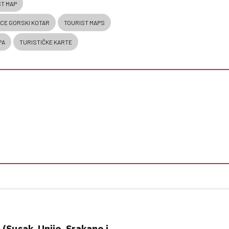
ST MAP
ICE GORSKI KOTAR
TOURIST MAPS
PA
TURISTIČKE KARTE
 (Susak, Unije, Srakane i