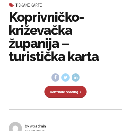
TISKANE KARTE
Koprivničko-
križevačka
županija –
turistička karta
Continue reading
by wpadmin