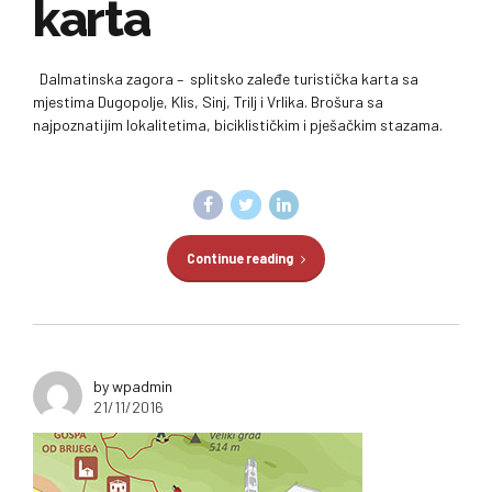
karta
Dalmatinska zagora – splitsko zaleđe turistička karta sa
mjestima Dugopolje, Klis, Sinj, Trilj i Vrlika. Brošura sa
najpoznatijim lokalitetima, biciklističkim i pješačkim stazama.
Continue reading
by wpadmin
21/11/2016