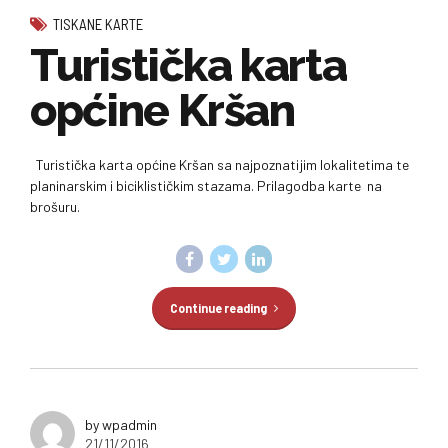
TISKANE KARTE
Turistička karta
općine Kršan
Turistička karta općine Kršan sa najpoznatijim lokalitetima te
planinarskim i biciklističkim stazama. Prilagodba karte na
brošuru.
Continue reading
by wpadmin
21/11/2016