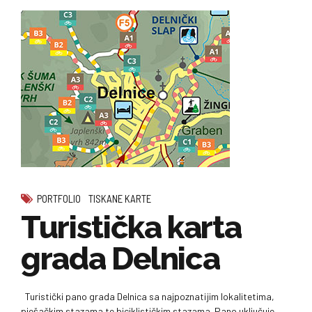
PORTFOLIO
TISKANE KARTE
Turistička karta
grada Delnica
Turistički pano grada Delnica sa najpoznatijim lokalitetima,
pješačkim stazama te biciklističkim stazama. Pano uključuje