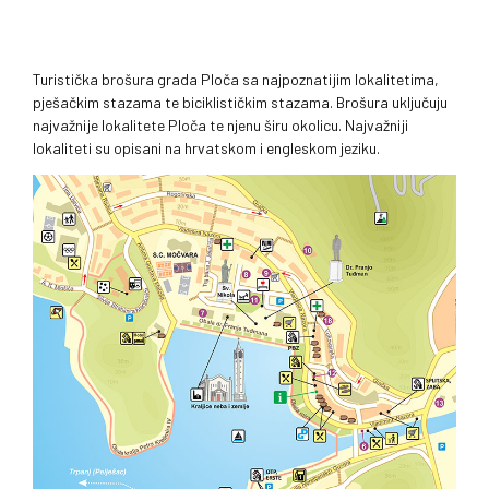
Turistička brošura grada Ploča sa najpoznatijim lokalitetima,
pješačkim stazama te biciklističkim stazama. Brošura uključuju
najvažnije lokalitete Ploča te njenu širu okolicu. Najvažniji
lokaliteti su opisani na hrvatskom i engleskom jeziku.