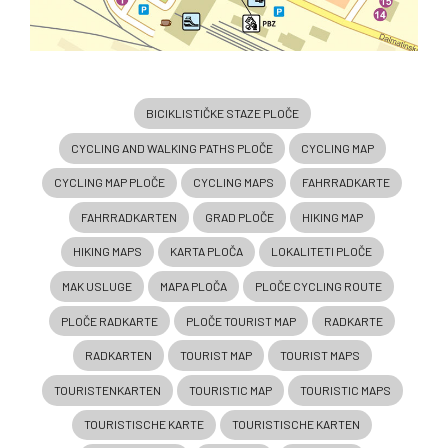
BICIKLISTIČKE STAZE PLOČE
CYCLING AND WALKING PATHS PLOČE
CYCLING MAP
CYCLING MAP PLOČE
CYCLING MAPS
FAHRRADKARTE
FAHRRADKARTEN
GRAD PLOČE
HIKING MAP
HIKING MAPS
KARTA PLOČA
LOKALITETI PLOČE
MAK USLUGE
MAPA PLOČA
PLOČE CYCLING ROUTE
PLOČE RADKARTE
PLOČE TOURIST MAP
RADKARTE
RADKARTEN
TOURIST MAP
TOURIST MAPS
TOURISTENKARTEN
TOURISTIC MAP
TOURISTIC MAPS
TOURISTISCHE KARTE
TOURISTISCHE KARTEN