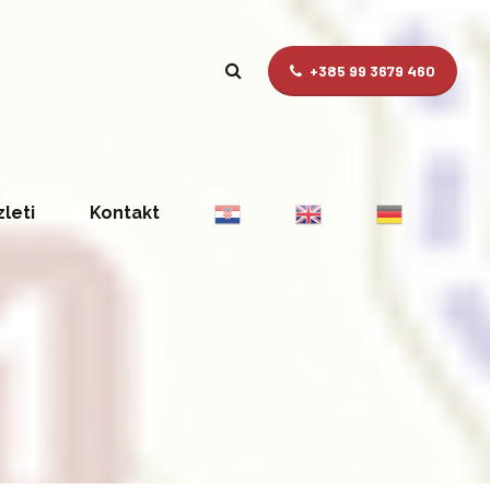
+385 99 3679 460
zleti
Kontakt