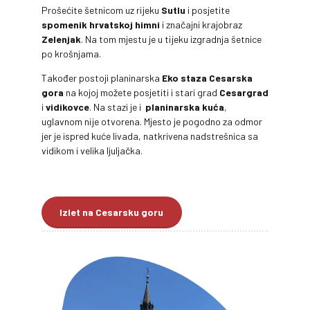
Prošećite šetnicom uz rijeku
Sutlu
i posjetite
spomenik hrvatskoj himni
i značajni krajobraz
Zelenjak
. Na tom mjestu je u tijeku izgradnja šetnice
po krošnjama.
Također postoji planinarska
Eko staza Cesarska
gora
na kojoj možete posjetiti i stari grad
Cesargrad
i
vidikovce
. Na stazi je i
planinarska kuća
,
uglavnom nije otvorena. Mjesto je pogodno za odmor
jer je ispred kuće livada, natkrivena nadstrešnica sa
vidikom i velika ljuljačka.
Izlet na Cesarsku goru