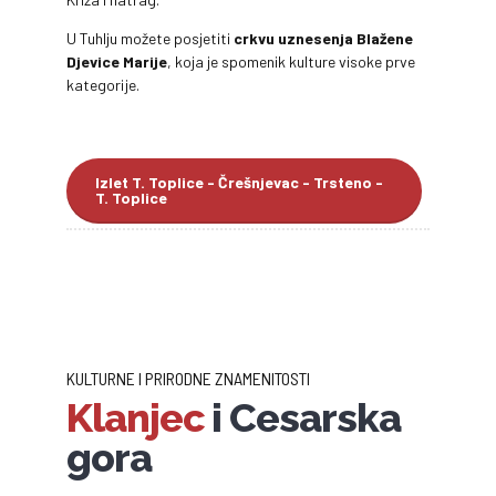
U Tuhlju možete posjetiti
crkvu uznesenja Blažene
Djevice Marije
, koja je spomenik kulture visoke prve
kategorije.
Izlet T. Toplice - Črešnjevac - Trsteno -
T. Toplice
KULTURNE I PRIRODNE ZNAMENITOSTI
Klanjec
i Cesarska
gora