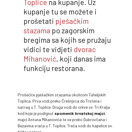
Toplice
na kupanje. Uz
kupanje tu se možete i
prošetati
pješačkim
stazama
po zagorskim
bregima sa kojih se pružaju
vidici te vidjeti
dvorac
Mihanović
, koji danas ima
funkciju restorana.
Prošećite pješačkim stazama okolicom Tuheljskih
Toplica. Prva vodi preko Črešnjvca do Trstena i
natrag u T. Toplice. Druga vodi do crkve sv. Tri Kralja
kod koje je podignut
spomenik hrvatskoj majci
,
majci Antuna Mihanovića te se preko Dubrovčana i
Bezavina vraća u T. Toplice. Treća vodi do kapelice sv.
Križa i natrag.