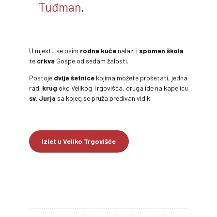
Tuđman
.
U mjestu se osim
rodne kuće
nalazi i
spomen
škola
te
crkva
Gospe od sedam žalosti.
Postoje
dvije šetnice
kojima možete prošetati, jedna
radi
krug
oko Velikog Trgovišća, druga ide na kapelicu
sv. Jurja
sa kojeg se pruža predivan vidik.
Izlet u Veliko Trgovišće