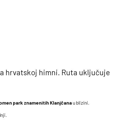
a hrvatskoj himni. Ruta uključuje
omen park
znamenitih
Klanjčana
u blizini.
nji.