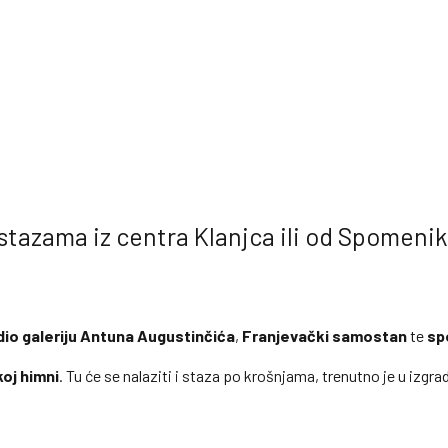
tazama iz centra Klanjca ili od Spomenik
dio galeriju Antuna Augustinčića
,
Franjevački
samostan
te
sp
oj himni
. Tu će se nalaziti i staza po krošnjama, trenutno je u izgrad