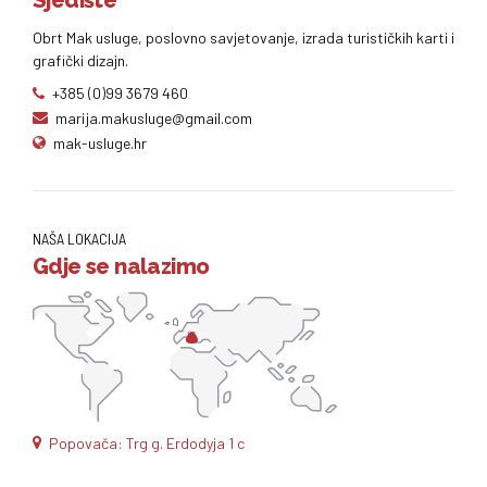
Sjedište
Obrt Mak usluge, poslovno savjetovanje, izrada turističkih karti i
grafički dizajn.
+385 (0)99 3679 460
marija.makusluge@gmail.com
mak-usluge.hr
NAŠA LOKACIJA
Gdje se nalazimo
Popovača: Trg g. Erdodyja 1 c