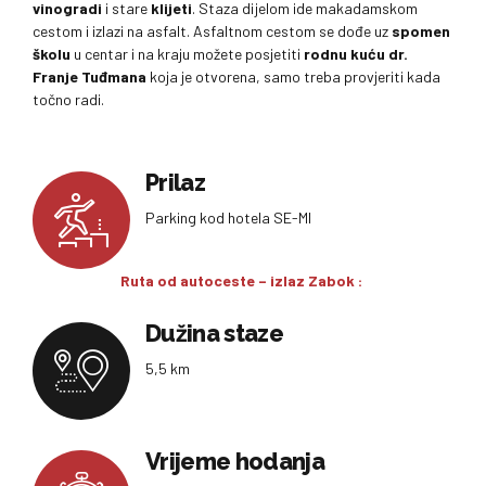
vinogradi
i stare
klijeti
. Staza dijelom ide makadamskom
cestom i izlazi na asfalt. Asfaltnom cestom se dođe uz
spomen
školu
u centar i na kraju možete posjetiti
rodnu kuću dr.
Franje Tuđmana
koja je otvorena, samo treba provjeriti kada
točno radi.
Prilaz
Parking kod hotela SE-MI
Ruta od autoceste – izlaz Zabok :
Dužina staze
5,5 km
Vrijeme hodanja