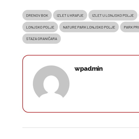
DRENOV BOK
IZLET U KRAPJE
IZLET U LONJSKO POLJE
LONJSKO POLJE
NATURE PARK LONJSKO POLJE
PARK PR
STAZA GRANIČARA
wpadmin