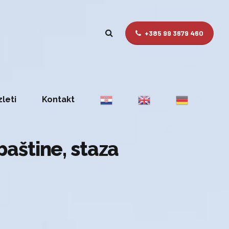
+385 99 3679 460
zleti
Kontakt
 baštine, staza