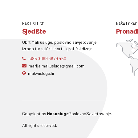
MAK USLUGE
NAŠA LOKAC
Sjedište
Pronađi
Obrt Mak usluge, poslovno savjetovanje,
izrada turističkih karti i grafički dizajn.
+385 (0)99 3679 460
marija.makusluge@gmail.com
mak-usluge.hr
Copyright by
Makusluge
PoslovnoSavjetovanje.
All rights reserved.