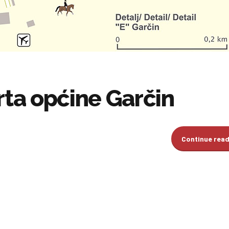
rta općine Garčin
Continue rea