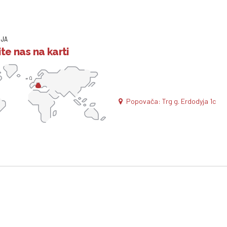
IJA
te nas na karti
Popovača: Trg g. Erdodyja 1c