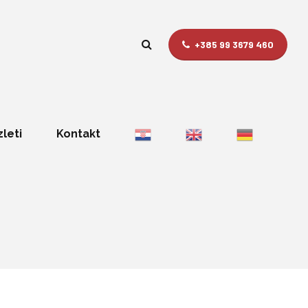
+385 99 3679 460
zleti
Kontakt