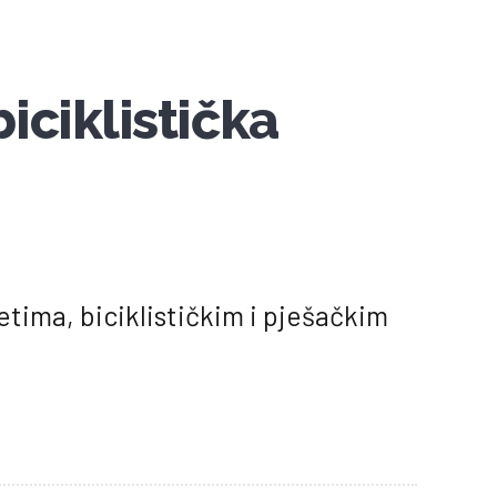
biciklistička
tetima, biciklističkim i pješačkim