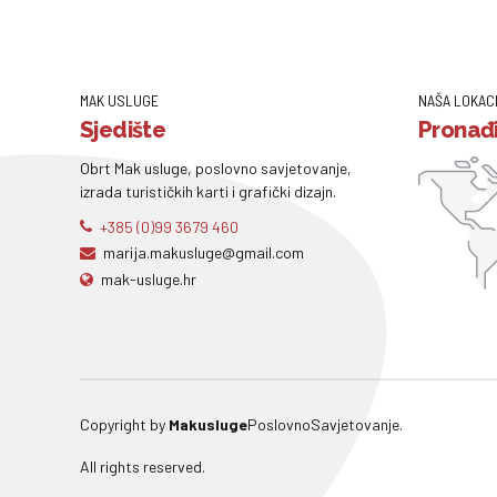
MAK USLUGE
NAŠA LOKAC
Sjedište
Pronađi
Obrt Mak usluge, poslovno savjetovanje,
izrada turističkih karti i grafički dizajn.
+385 (0)99 3679 460
marija.makusluge@gmail.com
mak-usluge.hr
Copyright by
Makusluge
PoslovnoSavjetovanje.
All rights reserved.