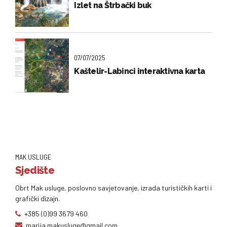
Izlet na Štrbački buk
07/07/2025
Kaštelir-Labinci interaktivna karta
MAK USLUGE
Sjedište
Obrt Mak usluge, poslovno savjetovanje, izrada turističkih karti i
grafički dizajn.
+385 (0)99 3679 460
marija.makusluge@gmail.com