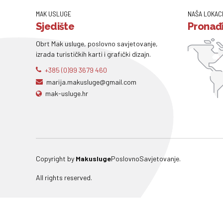
MAK USLUGE
NAŠA LOKAC
Sjedište
Pronađi
Obrt Mak usluge, poslovno savjetovanje,
izrada turističkih karti i grafički dizajn.
+385 (0)99 3679 460
marija.makusluge@gmail.com
mak-usluge.hr
Copyright by
Makusluge
PoslovnoSavjetovanje.
All rights reserved.