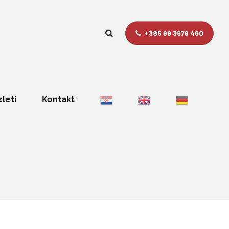
+385 99 3679 460
zleti
Kontakt