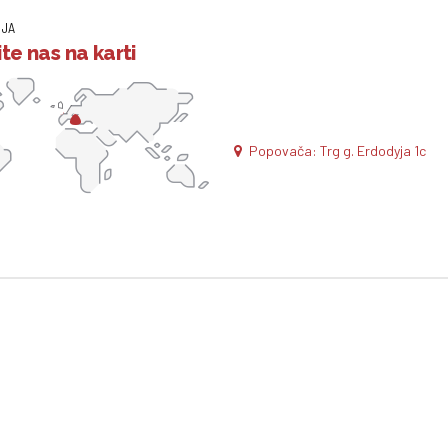
IJA
te nas na karti
Popovača: Trg g. Erdodyja 1c