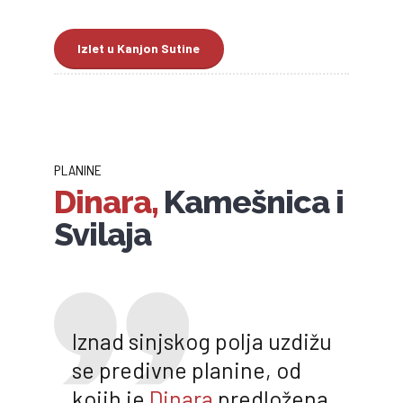
Izlet u Kanjon Sutine
PLANINE
Dinara,
Kamešnica i
Svilaja
Iznad sinjskog polja uzdižu
se predivne planine, od
kojih je
Dinara
predložena