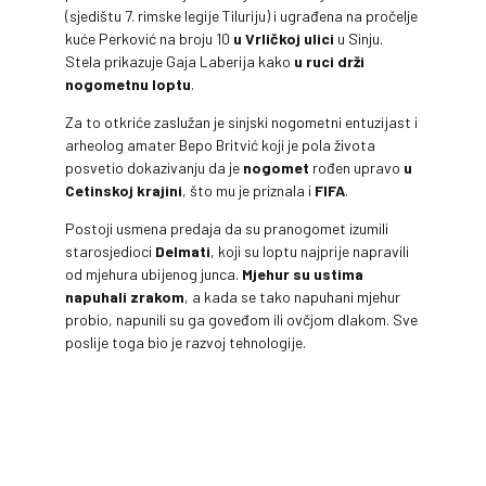
(sjedištu 7. rimske legije Tiluriju) i ugrađena na pročelje
kuće Perković na broju 10
u Vrličkoj ulici
u Sinju.
Stela prikazuje Gaja Laberija kako
u ruci drži
nogometnu loptu
.
Za to otkriće zaslužan je sinjski nogometni entuzijast i
arheolog amater Bepo Britvić koji je pola života
posvetio dokazivanju da je
nogomet
rođen upravo
u
Cetinskoj krajini
, što mu je priznala i
FIFA
.
Postoji usmena predaja da su pranogomet izumili
starosjedioci
Delmati
, koji su loptu najprije napravili
od mjehura ubijenog junca.
Mjehur su ustima
napuhali zrakom
, a kada se tako napuhani mjehur
probio, napunili su ga goveđom ili ovčjom dlakom. Sve
poslije toga bio je razvoj tehnologije.