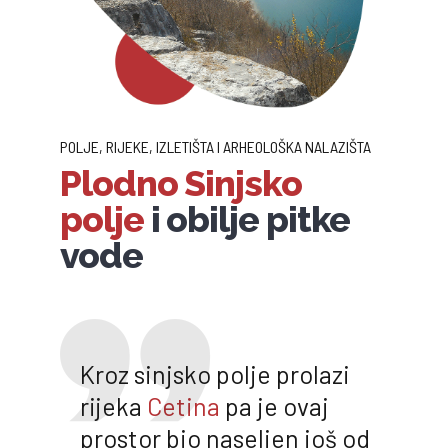
POLJE, RIJEKE, IZLETIŠTA I ARHEOLOŠKA NALAZIŠTA
Plodno Sinjsko
polje
i obilje pitke
vode
Kroz sinjsko polje prolazi
rijeka
Cetina
pa je ovaj
prostor bio naseljen još od