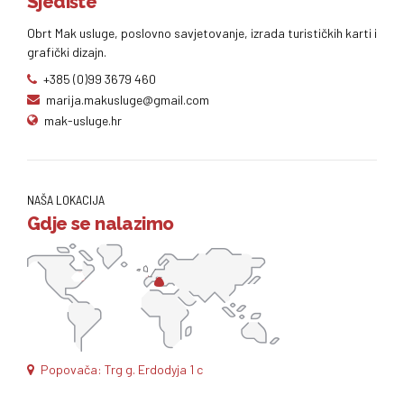
Sjedište
Obrt Mak usluge, poslovno savjetovanje, izrada turističkih karti i
grafički dizajn.
+385 (0)99 3679 460
marija.makusluge@gmail.com
mak-usluge.hr
NAŠA LOKACIJA
Gdje se nalazimo
Popovača: Trg g. Erdodyja 1 c