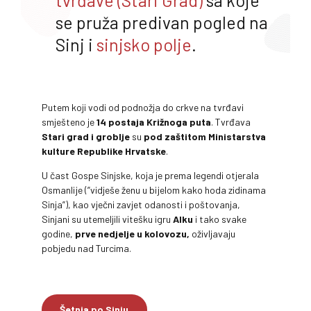
se pruža predivan pogled na
Sinj i
sinjsko polje
.
Putem koji vodi od podnožja do crkve na tvrđavi
smješteno je
14 postaja Križnoga puta
. Tvrđava
Stari grad
i groblje
su
pod zaštitom Ministarstva
kulture Republike Hrvatske
.
U čast Gospe Sinjske, koja je prema legendi otjerala
Osmanlije (”vidješe ženu u bijelom kako hoda zidinama
Sinja”), kao vječni zavjet odanosti i poštovanja,
Sinjani su utemeljili vitešku igru
Alku
i tako svake
godine,
prve nedjelje u kolovozu,
oživljavaju
pobjedu nad Turcima.
Šetnja po Sinju