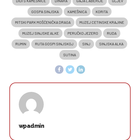
DIDI S KAMEŠNICE
DINARA
GAJA LABERIJE
GLJEV
GOSPA SINJSKA
KAMEŠNICA
KORITA
MITSKI PARK MOŠĆENIČKA DRAGA
MUZEJ CETINSKE KRAJINE
MUZEJ SINJSKE ALKE
PERUČKO JEZERO
RUDA
RUMIN
RUTA GOSPI SINJSKOJ
SINJ
SINJSKA ALKA
SUTINA
wpadmin