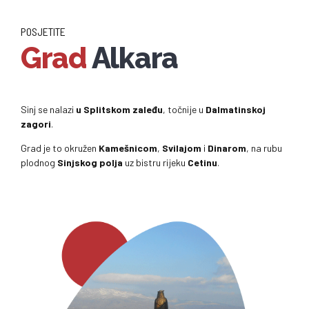
POSJETITE
Grad
Alkara
Sinj se nalazi
u Splitskom zaleđu
, točnije u
Dalmatinskoj
zagori
.
Grad je to okružen
Kamešnicom
,
Svilajom
i
Dinarom
, na rubu
plodnog
Sinjskog polja
uz bistru rijeku
Cetinu
.