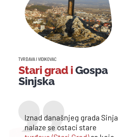
TVRĐAVA I VIDIKOVAC
Stari grad i
Gospa
Sinjska
Iznad današnjeg grada Sinja
nalaze se ostaci stare
tvrđave (Stari Grad)
sa koje