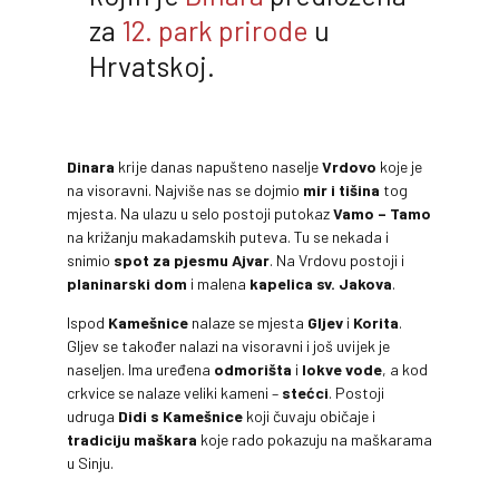
za
12. park prirode
u
Hrvatskoj.
Dinara
krije danas napušteno naselje
Vrdovo
koje je
na visoravni. Najviše nas se dojmio
mir i tišina
tog
mjesta. Na ulazu u selo postoji putokaz
Vamo – Tamo
na križanju makadamskih puteva. Tu se nekada i
snimio
spot za pjesmu Ajvar
. Na Vrdovu postoji i
planinarski dom
i malena
kapelica sv. Jakova
.
Ispod
Kamešnice
nalaze se mjesta
Gljev
i
Korita
.
Gljev se također nalazi na visoravni i još uvijek je
naseljen. Ima uređena
odmorišta
i
lokve vode
, a kod
crkvice se nalaze veliki kameni –
stećci
. Postoji
udruga
Didi s Kamešnice
koji čuvaju običaje i
tradiciju maškara
koje rado pokazuju na maškarama
u Sinju.