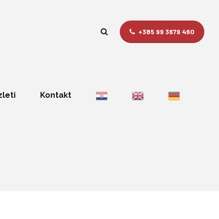
+385 99 3679 460
zleti
Kontakt