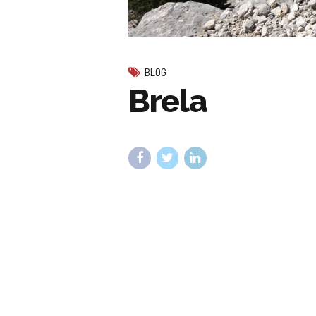
BLOG
Brela