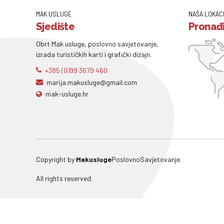
MAK USLUGE
NAŠA LOKAC
Sjedište
Pronađi
Obrt Mak usluge, poslovno savjetovanje,
izrada turističkih karti i grafički dizajn.
+385 (0)99 3679 460
marija.makusluge@gmail.com
mak-usluge.hr
Copyright by
Makusluge
PoslovnoSavjetovanje.
All rights reserved.