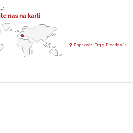
IJA
te nas na karti
Popovača: Trg g. Erdodyja 1c