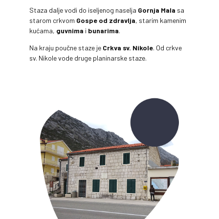
Staza dalje vodi do iseljenog naselja
Gornja Mala
sa
starom crkvom
Gospe od zdravlja
, starim kamenim
kućama,
guvnima
i
bunarima
.
Na kraju poučne staze je
Crkva sv. Nikole
. Od crkve
sv. Nikole vode druge planinarske staze.