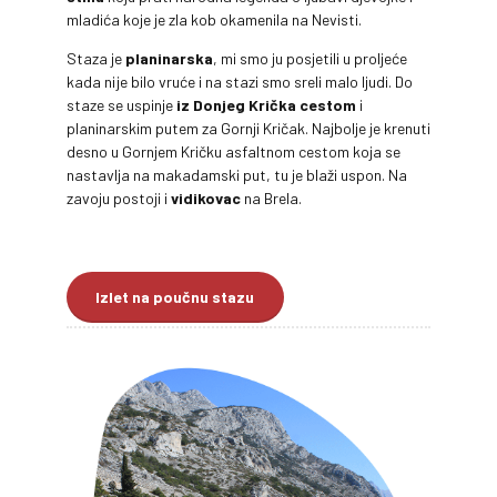
mladića koje je zla kob okamenila na Nevisti.
Staza je
planinarska
, mi smo ju posjetili u proljeće
kada nije bilo vruće i na stazi smo sreli malo ljudi. Do
staze se uspinje
iz Donjeg Krička cestom
i
planinarskim putem za Gornji Kričak. Najbolje je krenuti
desno u Gornjem Kričku asfaltnom cestom koja se
nastavlja na makadamski put, tu je blaži uspon. Na
zavoju postoji i
vidikovac
na Brela.
Izlet na poučnu stazu