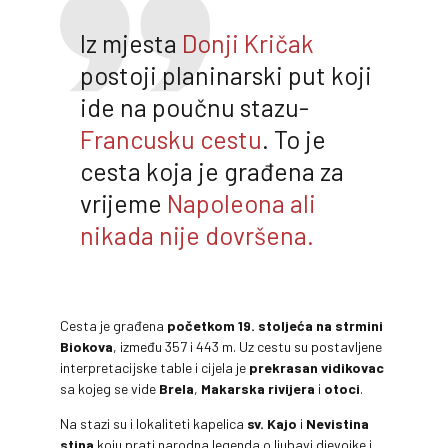
Iz mjesta
Donji Kričak
postoji planinarski put koji
ide na poučnu stazu-
Francusku cestu
. To je
cesta koja je građena za
vrijeme
Napoleona
ali
nikada nije dovršena.
Cesta je građena
početkom 19. stoljeća
na strmini
Biokova
, između 357 i 443 m. Uz cestu su postavljene
interpretacijske table i cijela je
prekrasan vidikovac
sa kojeg se vide
Brela
,
Makarska rivijera
i
otoci
.
Na stazi su i lokaliteti kapelica
sv. Kajo
i
Nevistina
stina
koju prati narodna legenda o ljubavi djevojke i