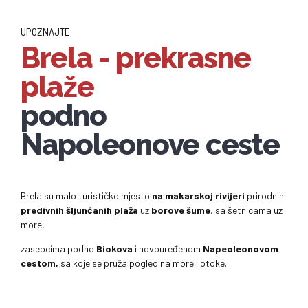
UPOZNAJTE
Brela - prekrasne
plaže
podno
Napoleonove ceste
Brela su malo turističko mjesto
na makarskoj rivijeri
prirodnih
predivnih šljunčanih plaža
uz
borove šume
, sa šetnicama uz
more,
zaseocima podno
Biokova
i novouređenom
Napeoleonovom
cestom,
sa koje se pruža pogled na more i otoke.