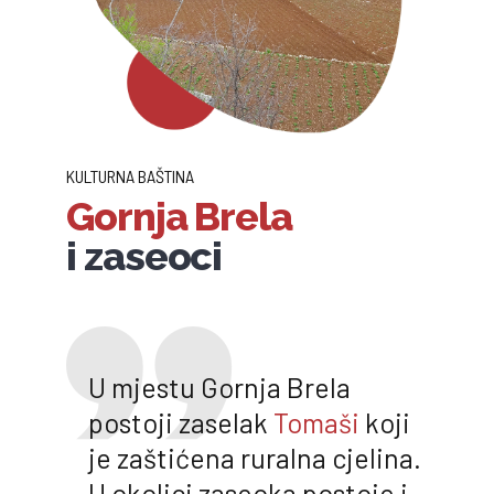
KULTURNA BAŠTINA
Gornja Brela
i zaseoci
U mjestu Gornja Brela
postoji zaselak
Tomaši
koji
je zaštićena ruralna cjelina.
U okolici zaseoka postoje i