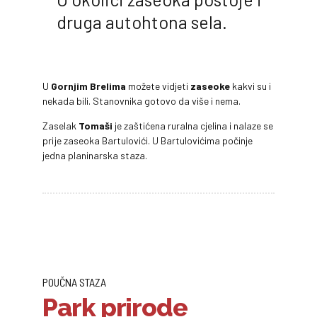
druga autohtona sela.
U
Gornjim Brelima
možete vidjeti
zaseoke
kakvi su i
nekada bili. Stanovnika gotovo da više i nema.
Zaselak
Tomaši
je zaštićena ruralna cjelina i nalaze se
prije zaseoka Bartulovići. U Bartulovićima počinje
jedna planinarska staza.
POUČNA STAZA
Park prirode