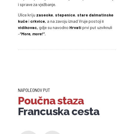
i sprave za vježbanje.
Ulice kriju
zaseoke
,
stepenice
,
stare dalmatinske
kuće
i
crkvice,
a na zavoju iznad Vruje postoji
i
vidikovac,
gdje su navodno
Hrvati
prvi put uzviknuli
–
“More, more!”
.
NAPOLEONOV PUT
Poučna staza
Francuska cesta