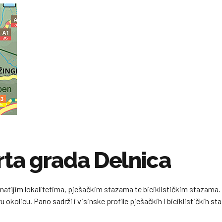
rta grada Delnica
natijim lokalitetima, pješačkim stazama te biciklističkim stazama
ru okolicu. Pano sadrži i visinske profile pješačkih i biciklističkih st