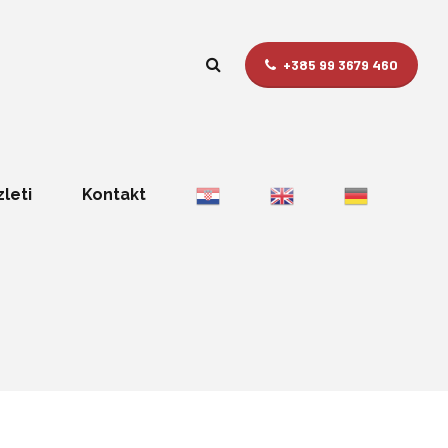
+385 99 3679 460
zleti
Kontakt