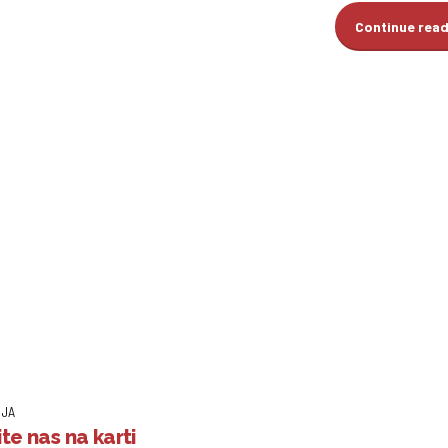
Continue rea
IJA
te nas na karti