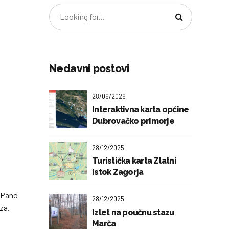
Nedavni postovi
28/06/2026
Interaktivna karta općine
Dubrovačko primorje
28/12/2025
Turistička karta Zlatni
istok Zagorja
. Pano
28/12/2025
aza.
Izlet na poučnu stazu
Marča