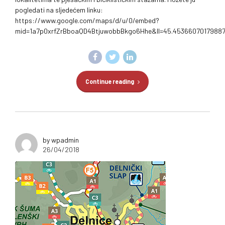
pogledati na sljedećem linku:
https://www.google.com/maps/d/u/0/embed?
mid=1a7p0xrfZrBboaQD4BtjuwobbBkgo6Hhe&ll=45.4536607017988
Continue reading
by wpadmin
26/04/2018