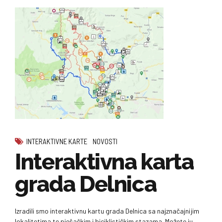
INTERAKTIVNE KARTE
NOVOSTI
Interaktivna karta
grada Delnica
Izradili smo interaktivnu kartu grada Delnica sa najznačajnijim
lokalitetima te pješačkim i biciklističkim stazama. Možete ju