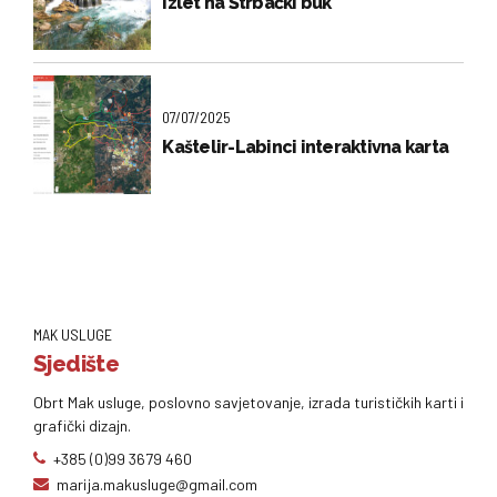
Izlet na Štrbački buk
07/07/2025
Kaštelir-Labinci interaktivna karta
MAK USLUGE
Sjedište
Obrt Mak usluge, poslovno savjetovanje, izrada turističkih karti i
grafički dizajn.
+385 (0)99 3679 460
marija.makusluge@gmail.com