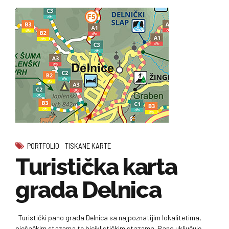
PORTFOLIO
TISKANE KARTE
Turistička karta
grada Delnica
Turistički pano grada Delnica sa najpoznatijim lokalitetima,
pješačkim stazama te biciklističkim stazama. Pano uključuje