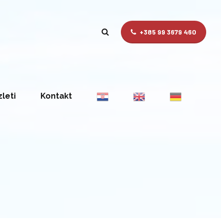
+385 99 3679 460
zleti
Kontakt