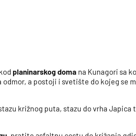
 kod
planinarskog doma
na Kunagori sa ko
a odmor, a postoji i svetište do kojeg se 
stazu križnog puta, stazu do vrha Japica 
zu
, pratite asfaltnu cestu do križanja gd