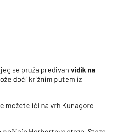
jeg se pruža predivan
vidik na
može doći križnim putem iz
te možete ići na vrh Kunagore
je počinje Herbertova staza. Staza