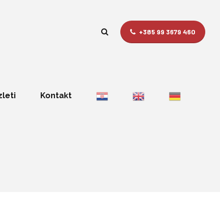
+385 99 3679 460
zleti
Kontakt