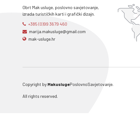
Obrt Mak usluge, poslovno savjetovanje,
izrada turističkih karti i grafički dizajn.
+385 (0)99 3679 460
marija.makusluge@gmail.com
mak-usluge.hr
Copyright by
Makusluge
PoslovnoSavjetovanje.
All rights reserved.