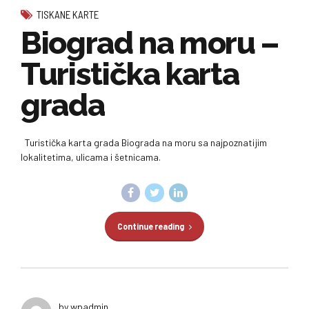
TISKANE KARTE
Biograd na moru –
Turistička karta
grada
Turistička karta grada Biograda na moru sa najpoznatijim
lokalitetima, ulicama i šetnicama.
Continue reading
by wpadmin