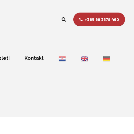
+385 99 3679 460
zleti
Kontakt