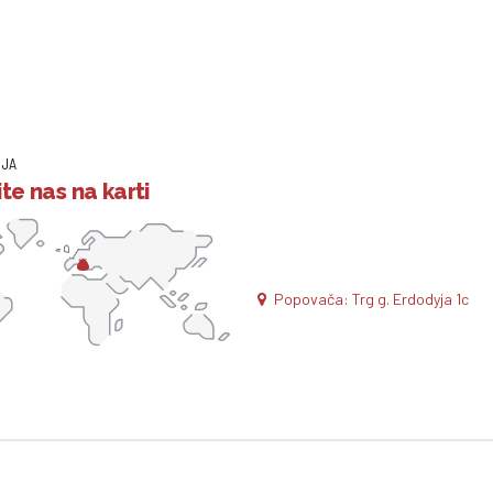
IJA
te nas na karti
Popovača: Trg g. Erdodyja 1c