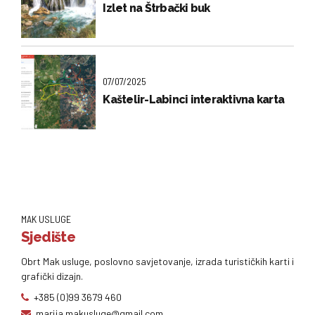
Izlet na Štrbački buk
07/07/2025
Kaštelir-Labinci interaktivna karta
MAK USLUGE
Sjedište
Obrt Mak usluge, poslovno savjetovanje, izrada turističkih karti i
grafički dizajn.
+385 (0)99 3679 460
marija.makusluge@gmail.com