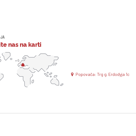
IJA
te nas na karti
Popovača: Trg g. Erdodyja 1c