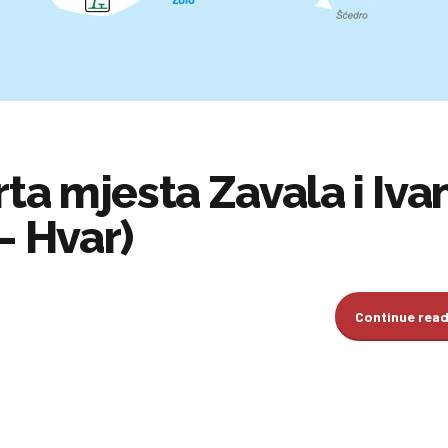
rta mjesta Zavala i Iva
– Hvar)
Continue rea