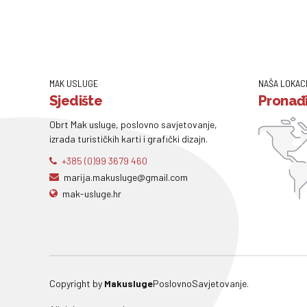
MAK USLUGE
NAŠA LOKAC
Sjedište
Pronađi
Obrt Mak usluge, poslovno savjetovanje,
izrada turističkih karti i grafički dizajn.
+385 (0)99 3679 460
marija.makusluge@gmail.com
mak-usluge.hr
Copyright by
Makusluge
PoslovnoSavjetovanje.