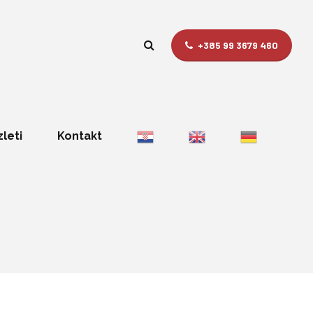
+385 99 3679 460
zleti
Kontakt