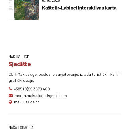
07/07/2025
Kaštelir-Labinci interaktivna karta
MAK USLUGE
Sjedište
Obrt Mak usluge, poslovno savjetovanje, izrada turističkih karti i
grafički dizajn.
+385 (0)99 3679 460
marija.makusluge@gmail.com
mak-usluge.hr
NAŠA LOKACIJA