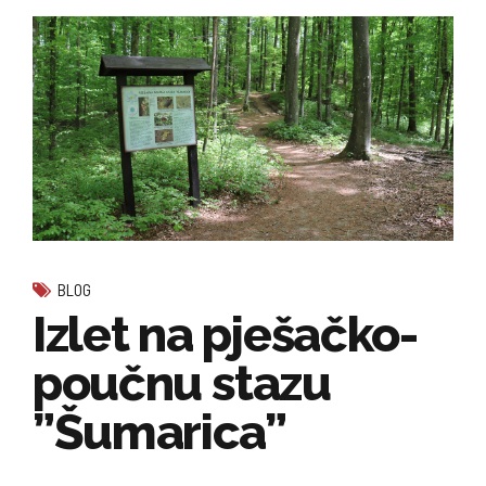
BLOG
Izlet na pješačko-
poučnu stazu
”Šumarica”