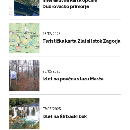
Interaktivna karta općine
Dubrovačko primorje
28/12/2025
Turistička karta Zlatni istok Zagorja
28/12/2025
Izlet na poučnu stazu Marča
07/08/2025
Izlet na Štrbački buk