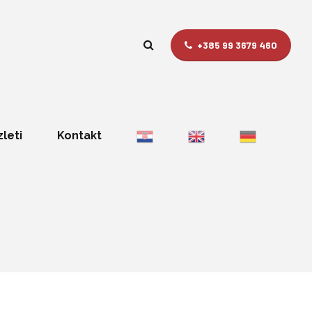
+385 99 3679 460
zleti
Kontakt