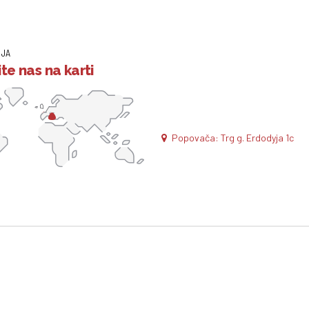
IJA
te nas na karti
Popovača: Trg g. Erdodyja 1c