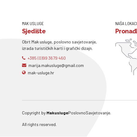
MAK USLUGE
NAŠA LOKAC
Sjedište
Pronađi
Obrt Mak usluge, poslovno savjetovanje,
izrada turističkih karti i grafički dizajn.
+385 (0)99 3679 460
marija.makusluge@gmail.com
mak-usluge.hr
Copyright by
Makusluge
PoslovnoSavjetovanje.
All rights reserved.