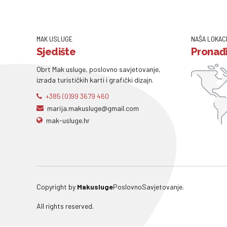
MAK USLUGE
NAŠA LOKAC
Sjedište
Pronađi
Obrt Mak usluge, poslovno savjetovanje,
izrada turističkih karti i grafički dizajn.
+385 (0)99 3679 460
marija.makusluge@gmail.com
mak-usluge.hr
Copyright by
Makusluge
PoslovnoSavjetovanje.
All rights reserved.