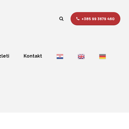
+385 99 3679 460
zleti
Kontakt