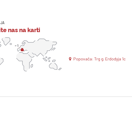
IJA
te nas na karti
Popovača: Trg g. Erdodyja 1c