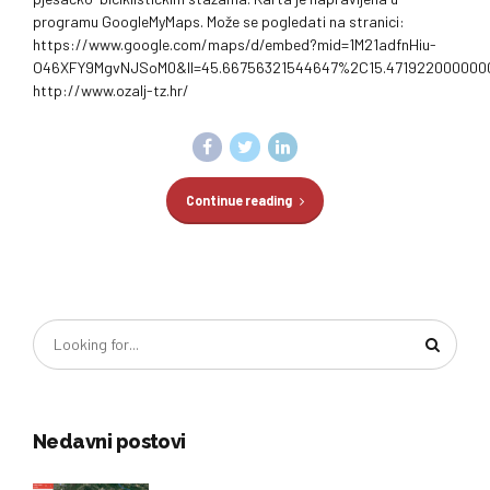
programu GoogleMyMaps. Može se pogledati na stranici:
https://www.google.com/maps/d/embed?mid=1M21adfnHiu-
O46XFY9MgvNJSoM0&ll=45.66756321544647%2C15.471922000000
http://www.ozalj-tz.hr/
Continue reading
Nedavni postovi