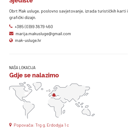
Sjedište
Obrt Mak usluge, poslovno savjetovanje, izrada turističkih karti i
grafički dizajn.
+385 (0)99 3679 460
marija.makusluge@gmail.com
mak-usluge.hr
NAŠA LOKACIJA
Gdje se nalazimo
Popovača: Trg g. Erdodyja 1 c