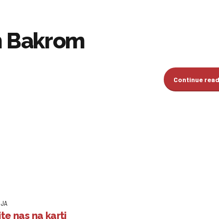
m Bakrom
Continue rea
IJA
te nas na karti