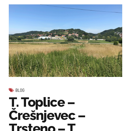
BLOG
T. Toplice –
Črešnjevec –
Trsteno – T.