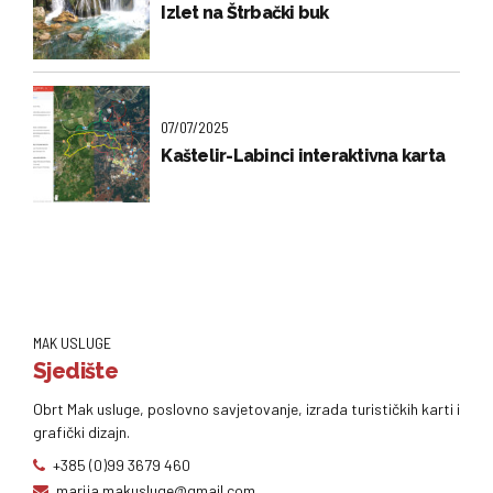
Izlet na Štrbački buk
07/07/2025
Kaštelir-Labinci interaktivna karta
MAK USLUGE
Sjedište
Obrt Mak usluge, poslovno savjetovanje, izrada turističkih karti i
grafički dizajn.
+385 (0)99 3679 460
marija.makusluge@gmail.com