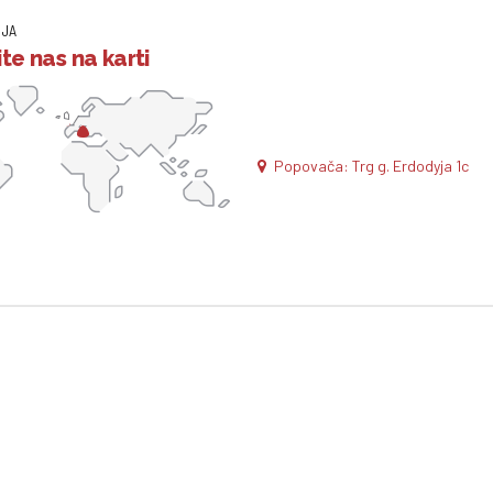
IJA
te nas na karti
Popovača: Trg g. Erdodyja 1c