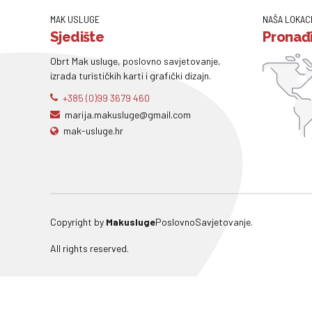
MAK USLUGE
NAŠA LOKAC
Sjedište
Pronađi
Obrt Mak usluge, poslovno savjetovanje,
izrada turističkih karti i grafički dizajn.
+385 (0)99 3679 460
marija.makusluge@gmail.com
mak-usluge.hr
Copyright by
Makusluge
PoslovnoSavjetovanje.
All rights reserved.