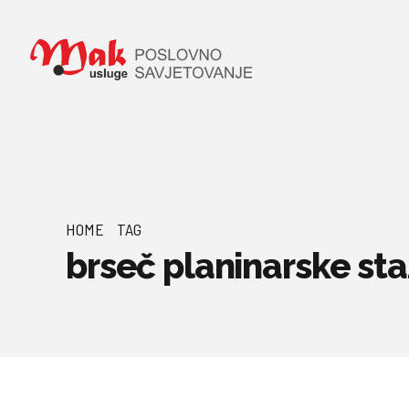
HOME
TAG
brseč planinarske st