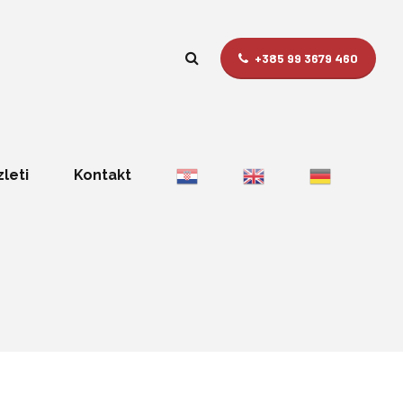
+385 99 3679 460
zleti
Kontakt