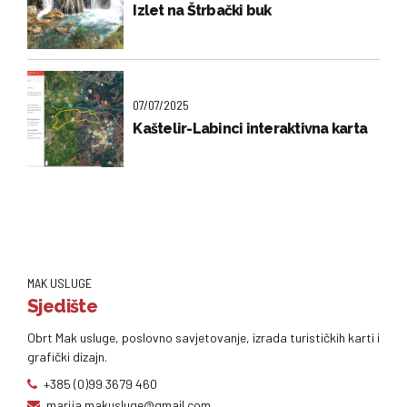
Izlet na Štrbački buk
07/07/2025
Kaštelir-Labinci interaktivna karta
MAK USLUGE
Sjedište
Obrt Mak usluge, poslovno savjetovanje, izrada turističkih karti i
grafički dizajn.
+385 (0)99 3679 460
marija.makusluge@gmail.com