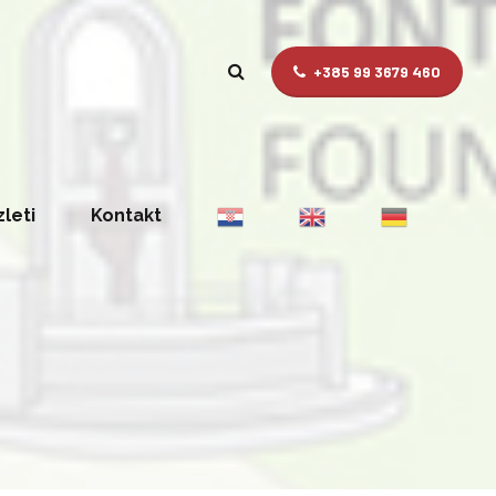
+385 99 3679 460
zleti
Kontakt