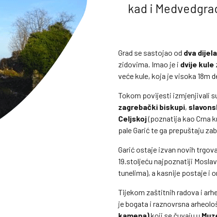
kad i Medvedgra
Grad se sastojao od
dva dijela
zidovima. Imao je i
dvije kule
veće kule, koja je visoka 18m d
Tokom povijesti izmjenjivali s
zagrebački biskupi
,
slavons
Celjskoj
(poznatija kao Crna kr
pale Garić te ga prepuštaju za
Garić ostaje izvan novih trgov
19.stoljeću najpoznatiji Mosla
tunelima), a kasnije postaje i o
Tijekom zaštitnih radova i arh
je bogata i raznovrsna arheolo
kamena)
koji se čuvaju u
Muze