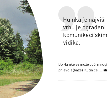
Humka je najviš
vrhu je ograđeni 
komunikacijskim
vidika.
Do Humke se može doći mno
prijevoja (baze), Kutinice, …)
i