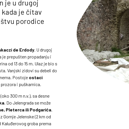
 je u drugoj
e kada je čitav
ištvu porodice
kaczi de Erdody
. U drugoj
ga je prepušten propadanju i
ina od 13 do 15 m. Ulaz je bio s
a. Vanjski zidovi su debeli do
a nema. Postoje
ostaci
, prozora i puškarnica.
 (oko 300 m n.v.), sa desne
ka
. Do Jelengrada se može
e, Pleterca ili Podgarića
.
iz Gornje Jelenske (2 km od
 od Kaluđerovog groba prema