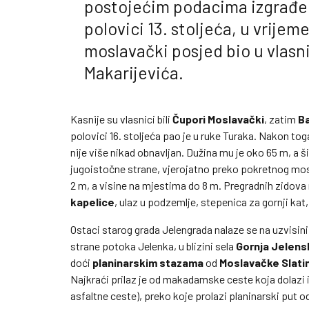
postojećim podacima izgrađen
polovici 13. stoljeća, u vrijem
moslavački posjed bio u vlasn
Makarijevića.
Kasnije su vlasnici bili
Čupori Moslavački
, zatim
Ba
polovici 16. stoljeća pao je u ruke Turaka. Nakon to
nije više nikad obnavljan. Dužina mu je oko 65 m, a šir
jugoistočne strane, vjerojatno preko pokretnog most
2 m, a visine na mjestima do 8 m. Pregradnih zidov
kapelice
, ulaz u podzemlje, stepenica za gornji kat
Ostaci starog grada Jelengrada nalaze se na uzvisini
strane potoka Jelenka, u blizini sela
Gornja Jelens
doći
planinarskim stazama
od
Moslavačke Slatin
Najkraći prilaz je od makadamske ceste koja dolazi 
asfaltne ceste), preko koje prolazi planinarski put