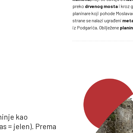
preko
drvenog mosta
i kroz 
planinare koji pohode Moslavač
strane se nalazi ugrađeni
metal
iz Podgarića. Obilježene
plani
minje kao
s = jelen). Prema