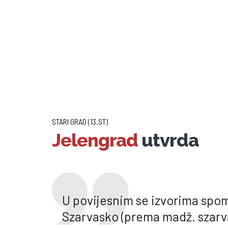
STARI GRAD (13.ST)
Jelengrad
utvrda
U povijesnim se izvorima spo
Szarvasko (prema madž. szarva