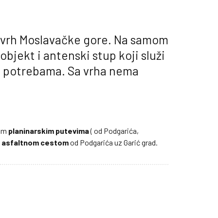
i vrh Moslavačke gore. Na samom
objekt i antenski stup koji služi
 potrebama. Sa vrha nema
gim
planinarskim putevima
( od Podgarića,
li asfaltnom cestom
od Podgarića uz Garić grad.