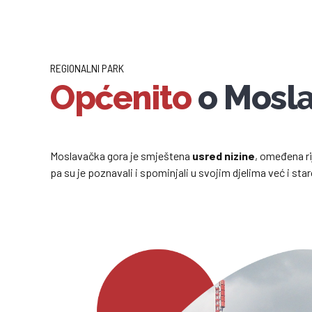
REGIONALNI PARK
Općenito
o Mosla
Moslavačka gora je smještena
usred nizine
, omeđena r
pa su je poznavali i spominjali u svojim djelima već i sta