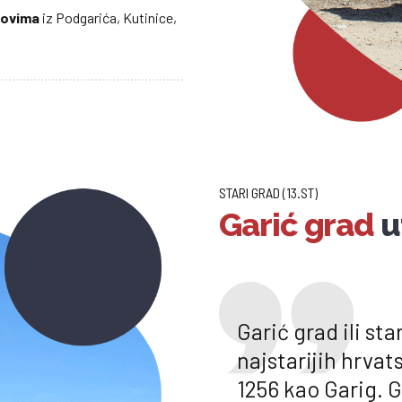
tovima
iz Podgarića, Kutinice,
STARI GRAD (13.ST)
Garić grad
u
Garić grad ili sta
najstarijih hrva
1256 kao Garig. 