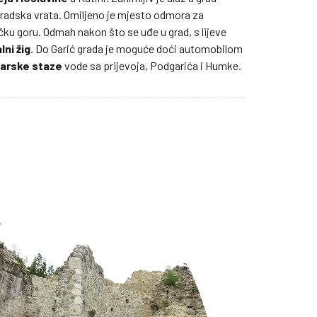
gradska vrata. Omiljeno je mjesto odmora za
ku goru. Odmah nakon što se uđe u grad, s lijeve
ni žig
. Do Garić grada je moguće doći automobilom
narske
staze
vode sa prijevoja, Podgarića i Humke.