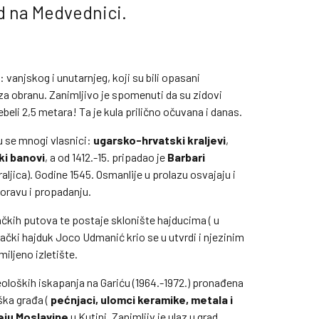
d na Medvednici.
: vanjskog i unutarnjeg, koji su bili opasani
za obranu. Zanimljivo je spomenuti da su zidovi
ebeli 2,5 metara! Ta je kula prilično očuvana i danas.
u se mnogi vlasnici:
ugarsko-hrvatski kraljevi
,
ki banovi
, a od 1412.-15. pripadao je
Barbari
aljica). Godine 1545. Osmanlije u prolazu osvajaju i
boravu i propadanju.
ačkih putova te postaje sklonište hajducima ( u
vački hajduk Joco Udmanić krio se u utvrdi i njezinim
miljeno izletište.
eoloških iskapanja na Gariću (1964.-1972.) pronađena
ška građa (
pećnjaci, ulomci keramike, metala i
ju Moslavine
u Kutini. Zanimljiv je ulaz u grad