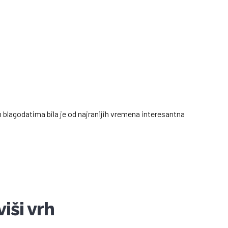
m blagodatima bila je od najranijih vremena interesantna
viši vrh