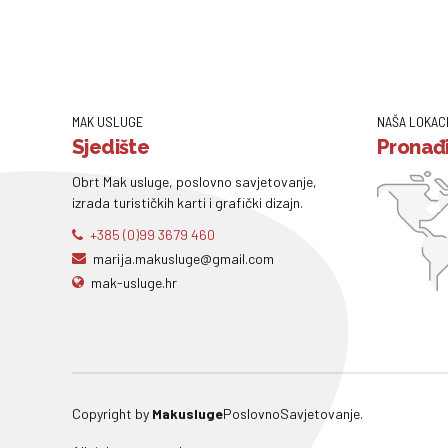
MAK USLUGE
NAŠA LOKAC
Sjedište
Pronađi
Obrt Mak usluge, poslovno savjetovanje,
izrada turističkih karti i grafički dizajn.
+385 (0)99 3679 460
marija.makusluge@gmail.com
mak-usluge.hr
Copyright by
Makusluge
PoslovnoSavjetovanje.