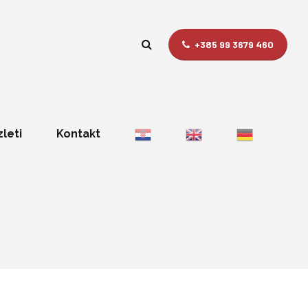
+385 99 3679 460
zleti
Kontakt