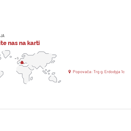
IJA
te nas na karti
Popovača: Trg g. Erdodyja 1c