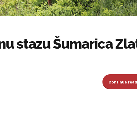
čnu stazu Šumarica Zla
Continue rea