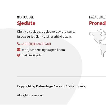
MAK USLUGE
NAŠA LOKAC
Sjedište
Pronađi
Obrt Mak usluge, poslovno savjetovanje,
izrada turističkih karti i grafički dizajn.
+385 (0)99 3679 460
marija.makusluge@gmail.com
mak-usluge.hr
Copyright by
Makusluge
PoslovnoSavjetovanje.
All rights reserved.