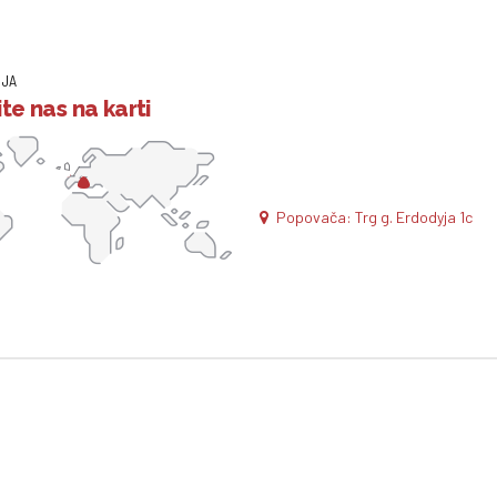
IJA
te nas na karti
Popovača: Trg g. Erdodyja 1c