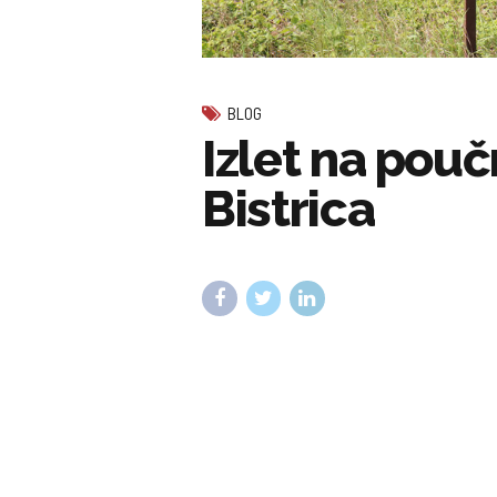
BLOG
Izlet na pou
Bistrica