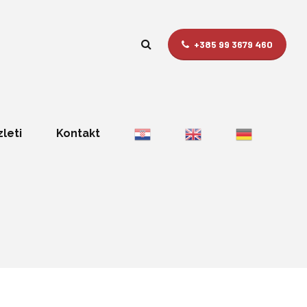
+385 99 3679 460
zleti
Kontakt