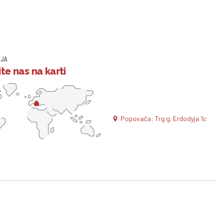
IJA
te nas na karti
Popovača: Trg g. Erdodyja 1c