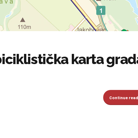
biciklistička karta grad
Continue rea