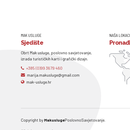
MAK USLUGE
NAŠA LOKAC
Sjedište
Pronađi
Obrt Mak usluge, poslovno savjetovanje,
izrada turističkih karti i grafički dizajn.
+385 (0)99 3679 460
marija.makusluge@gmail.com
mak-usluge.hr
Copyright by
Makusluge
PoslovnoSavjetovanje.