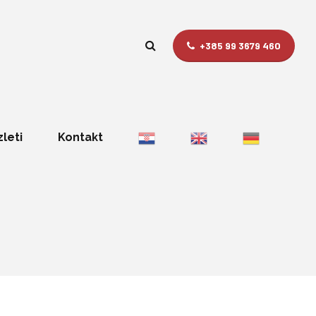
+385 99 3679 460
zleti
Kontakt