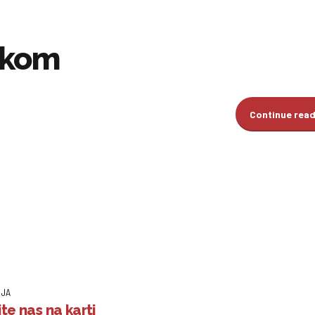
skom
Continue rea
IJA
te nas na karti