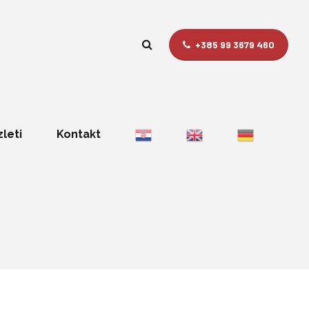
+385 99 3679 460
zleti
Kontakt