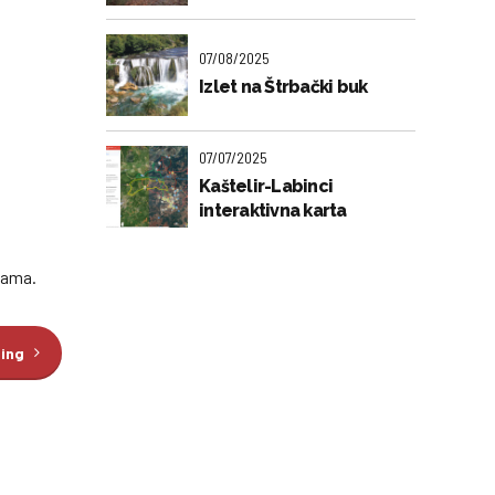
07/08/2025
Izlet na Štrbački buk
07/07/2025
Kaštelir-Labinci
interaktivna karta
zama.
ding