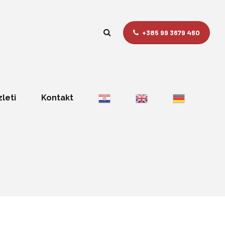
+385 99 3679 460
zleti
Kontakt