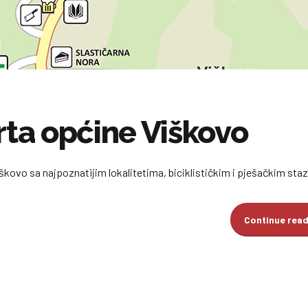
rta općine Viškovo
iškovo sa najpoznatijim lokalitetima, biciklističkim i pješačkim sta
Continue rea