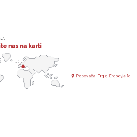
IJA
te nas na karti
Popovača: Trg g. Erdodyja 1c