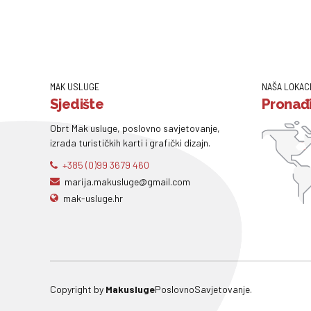
MAK USLUGE
NAŠA LOKAC
Sjedište
Pronađi
Obrt Mak usluge, poslovno savjetovanje,
izrada turističkih karti i grafički dizajn.
+385 (0)99 3679 460
marija.makusluge@gmail.com
mak-usluge.hr
Copyright by
Makusluge
PoslovnoSavjetovanje.