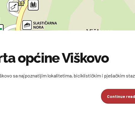
rta općine Viškovo
iškovo sa najpoznatijim lokalitetima, biciklističkim i pješačkim sta
Continue rea