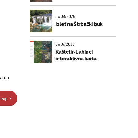
07/08/2025
Izlet na Štrbački buk
07/07/2025
Kaštelir-Labinci
interaktivna karta
zama.
ding