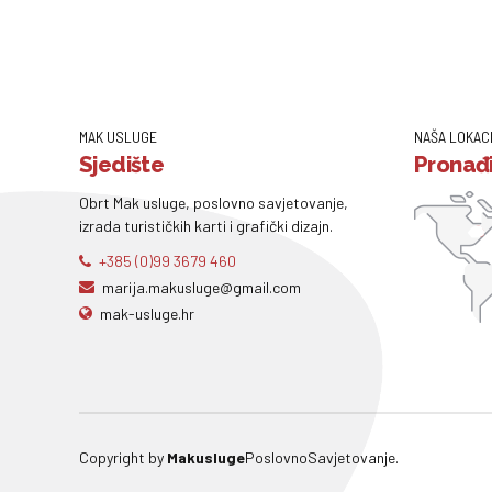
MAK USLUGE
NAŠA LOKAC
Sjedište
Pronađi
Obrt Mak usluge, poslovno savjetovanje,
izrada turističkih karti i grafički dizajn.
+385 (0)99 3679 460
marija.makusluge@gmail.com
mak-usluge.hr
Copyright by
Makusluge
PoslovnoSavjetovanje.