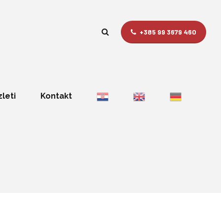
+385 99 3679 460
zleti
Kontakt