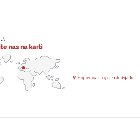
IJA
te nas na karti
Popovača: Trg g. Erdodyja 1c