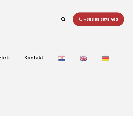
+385 99 3679 460
zleti
Kontakt