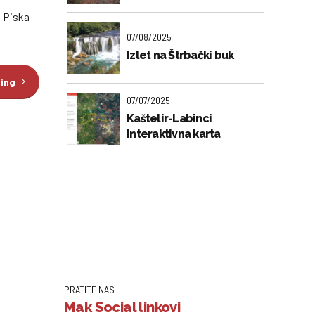
i Piska
07/08/2025
Izlet na Štrbački buk
ding
07/07/2025
Kaštelir-Labinci
interaktivna karta
PRATITE NAS
Mak Social linkovi