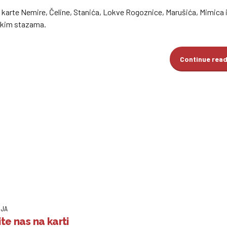
e karte Nemire, Čeline, Stanića, Lokve Rogoznice, Marušića, Mimica 
rskim stazama.
Continue rea
IJA
te nas na karti