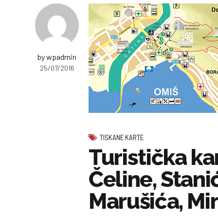
by wpadmin
25/07/2016
TISKANE KARTE
Turistička ka
Čeline, Stani
Marušića, Mim