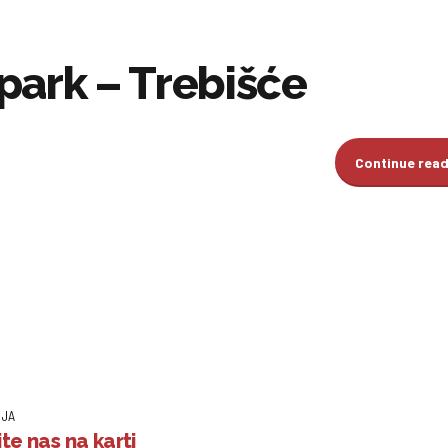
i park – Trebišće
Continue rea
IJA
te nas na karti