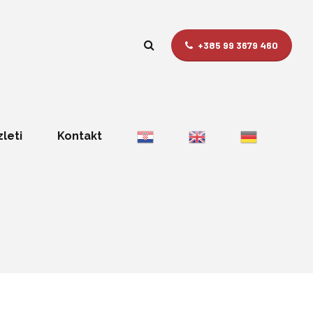
+385 99 3679 460
zleti
Kontakt