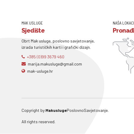
MAK USLUGE
NAŠA LOKAC
Sjedište
Pronađi
Obrt Mak usluge, poslovno savjetovanje,
izrada turističkih karti i grafički dizajn.
+385 (0)99 3679 460
marija.makusluge@gmail.com
mak-usluge.hr
Copyright by
Makusluge
PoslovnoSavjetovanje.
All rights reserved.