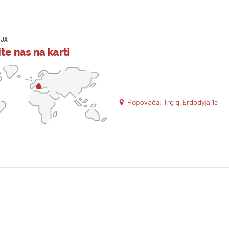
IJA
te nas na karti
Popovača: Trg g. Erdodyja 1c