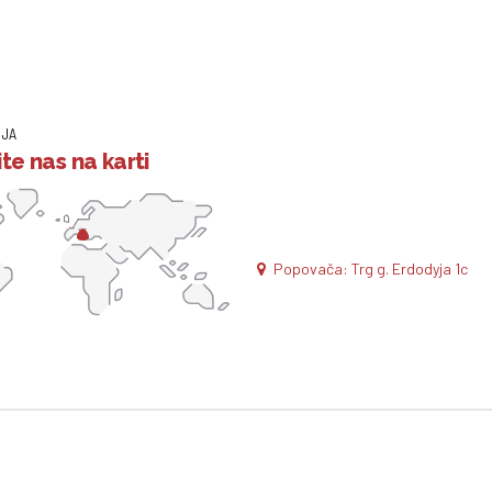
IJA
te nas na karti
Popovača: Trg g. Erdodyja 1c