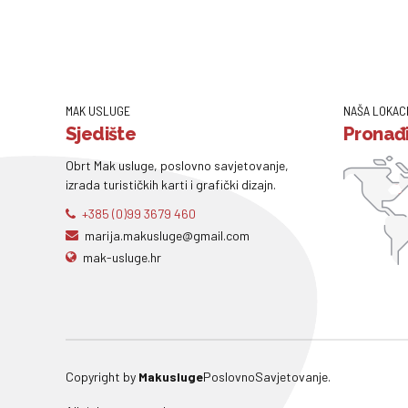
MAK USLUGE
NAŠA LOKAC
Sjedište
Pronađi
Obrt Mak usluge, poslovno savjetovanje,
izrada turističkih karti i grafički dizajn.
+385 (0)99 3679 460
marija.makusluge@gmail.com
mak-usluge.hr
Copyright by
Makusluge
PoslovnoSavjetovanje.