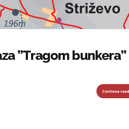
aza ”Tragom bunkera”
Continue rea