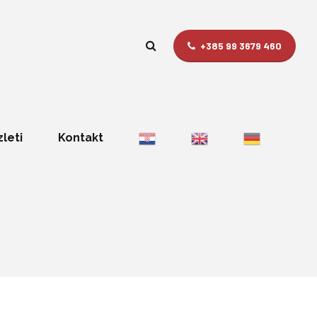
+385 99 3679 460
zleti
Kontakt